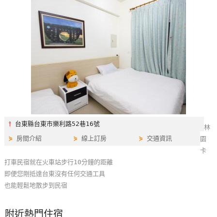
特
色
民
宿
全
球
租
車
⫯
台東縣台東市樂利路52巷16號
林
⋟
房間介紹
⋟
線上訂房
⋟
交通資訊
園
網
卡
紅
打車民宿就在火車站步行10分鐘的距離
帶
即便您剛抵達台東沒有任何交通工具
你
也能輕鬆地散步到民宿
玩
附近熱門住宿