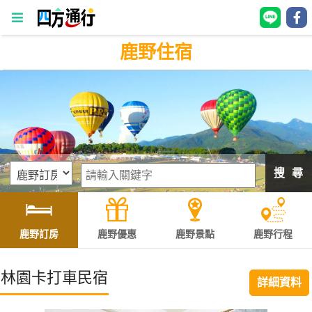
鹿野住宿
四
方
通
行
訂
房
搜 尋
台
灣
訂
鹿野訂房
鹿野優惠
鹿野景點
鹿野行程
房
林園卡打車民宿
詳細資料
直接跟飯店訂房
HOT