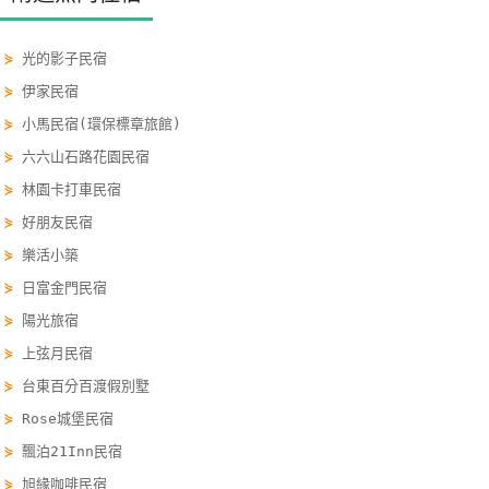
玩
樂
⋟
光的影子民宿
地
⋟
伊家民宿
圖
⋟
小馬民宿(環保標章旅館)
顧
⋟
六六山石路花園民宿
客
⋟
林園卡打車民宿
服
⋟
好朋友民宿
務
⋟
樂活小築
⋟
日富金門民宿
顧
⋟
陽光旅宿
客
⋟
上弦月民宿
滿
意
⋟
台東百分百渡假別墅
度
⋟
Rose城堡民宿
⋟
飄泊21Inn民宿
⋟
旭緣咖啡民宿
訂