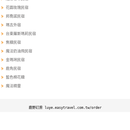
單
⋟
花園玫瑰民宿
管
⋟
邦喬諾民宿
理
⋟
瑪吉外宿
⋟
台東蘿斯瑪莉民宿
會
⋟
焦糖民宿
員
⋟
魔法奶油飛民宿
帳
⋟
金瑪琍民宿
戶
⋟
鹿角民宿
⋟
藍色棉花糖
客
⋟
魔法精靈
服
聯
絡
鹿野訂房 luye.easytravel.com.tw/order
單
鹿野訂房
鹿野優惠
鹿野景點
鹿野行程
Line