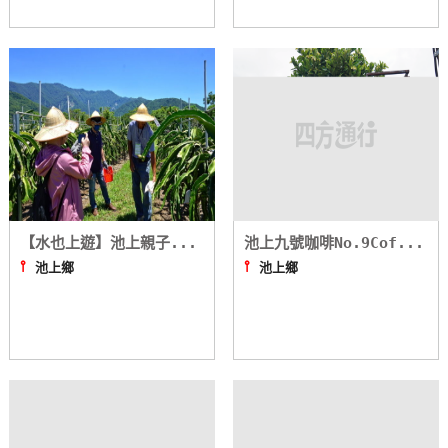
【水也上遊】池上親子...
池上九號咖啡No.9Cof...
⫯
⫯
池上鄉
池上鄉