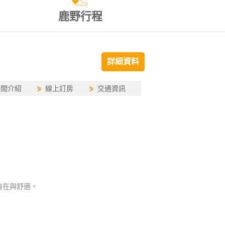
鹿野行程
詳細資料
房間介紹
⋟
線上訂房
⋟
交通資訊
，
自在與舒適。